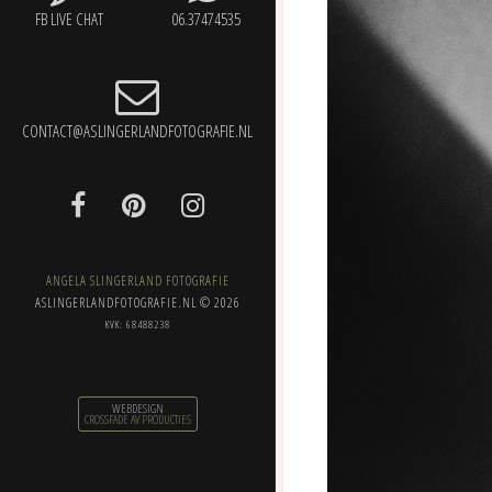
FB LIVE CHAT
06.37474535
CONTACT@ASLINGERLANDFOTOGRAFIE.NL
ANGELA SLINGERLAND FOTOGRAFIE
ASLINGERLANDFOTOGRAFIE.NL © 2026
KVK: 68488238
WEBDESIGN
CROSSFADE AV PRODUCTIES